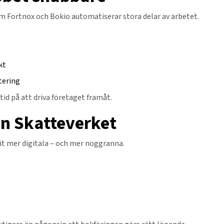
om Fortnox och Bokio automatiserar stora delar av arbetet.
kt
tering
id på att driva företaget framåt.
ån Skatteverket
vit mer digitala – och mer noggranna.