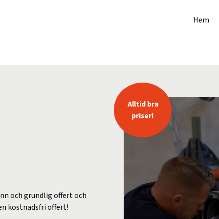
Hem
Alltid bra
priser!
ann och grundlig offert och
en kostnadsfri offert!