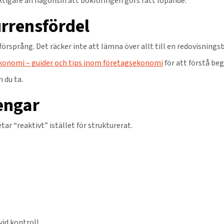
 viktigare än någonsin att bokföringen görs rätt löpande.
rrensfördel
örsprång. Det räcker inte att lämna över allt till en redovisnings
konomi – guider och tips inom företagsekonomi
för att förstå be
 du ta.
pengar
tar “reaktivt” istället för strukturerat.
vid kontroll.