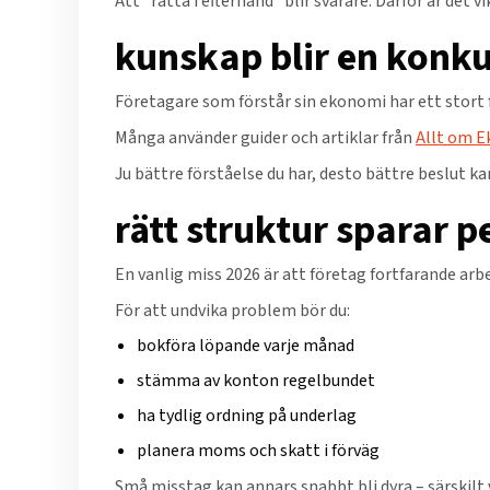
Att “rätta i efterhand” blir svårare. Därför är det
kunskap blir en konku
Företagare som förstår sin ekonomi har ett stort f
Många använder guider och artiklar från
Allt om E
Ju bättre förståelse du har, desto bättre beslut kan
rätt struktur sparar 
En vanlig miss 2026 är att företag fortfarande arbe
För att undvika problem bör du:
bokföra löpande varje månad
stämma av konton regelbundet
ha tydlig ordning på underlag
planera moms och skatt i förväg
Små misstag kan annars snabbt bli dyra – särskilt 