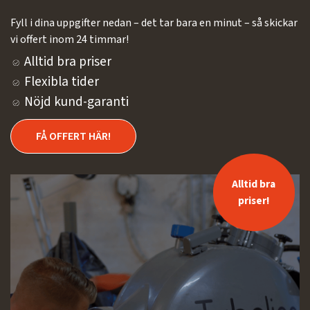
Fyll i dina uppgifter nedan – det tar bara en minut – så skickar
vi offert inom 24 timmar!
Alltid bra priser
Flexibla tider
Nöjd kund-garanti
FÅ OFFERT HÄR!
Alltid bra
priser!