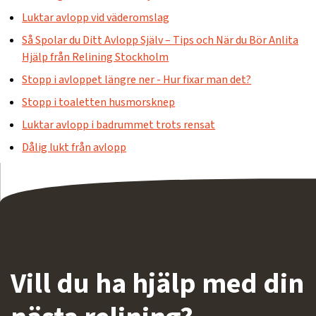
Luktar avlopp vid väderomslag
Så Spolar du Ditt Avlopp Själv – Tips och När du Bör Anlita
Hjälp från Relining Stockholm
Stopp i avloppet längre ner - Hur fixar man det?
Stopp i toaletten husmorsknep
Luktar avlopp i badrummet trots rensat
Dålig lukt från avlopp
Vill du ha hjälp med din