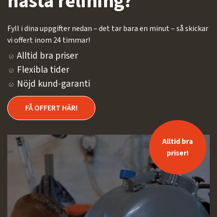
nästa relining?
Fyll i dina uppgifter nedan – det tar bara en minut – så skickar
vi offert inom 24 timmar!
Alltid bra priser
Flexibla tider
Nöjd kund-garanti
FÅ OFFERT HÄR!
Alltid bra
priser!