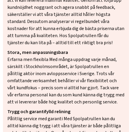
att vi kan leverera maximal kvalitet. Genom att följa upp
kundnöjdhet noggrant och agera snabbt på feedback,
säkerställer vi att våra tjänster alltid håller högsta
standard. Dessutom analyserar vi regelbundet våra
kostnader för att kunna erbjuda dig de bästa priserna utan
att tumma på kvaliteten. Hos Spolpatrullen får du
tjänster du kan lita på – alltid till ett riktigt bra pris!
Stora, men anpassningsbara
Erfarna men flexibla Med många uppdrag varje månad,
särskilt i Stockholmsområdet, är Spolpatrullen en
pålitlig aktör inom avloppsservice i Sverige. Trots vår
omfattande verksamhet behåller vi vår flexibilitet och
vårt kundfokus – precis som vi alltid har gjort. Tack vare
vår erfarna personal kan du som kund känna dig trygg med
att vi levererar både hög kvalitet och personlig service.
Trygg och garantifylld relining
Pålitlig service med garanti Med Spolpatrullen kan du
alltid känna dig trygg i att våra tjänster är både pålitliga